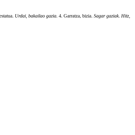
estatua.
Urdai,
bakailao
gazia.
4. Garratza, bizia.
Sagar gaziak.
Hitz
,