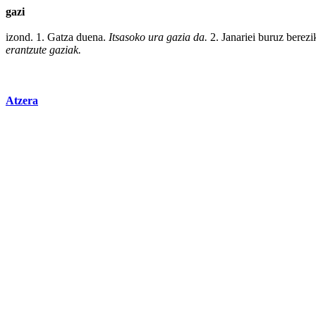
gazi
izond. 1. Gatza duena.
Itsasoko ura gazia da.
2. Janariei
buruz
berezi
erantzute gaziak.
Atzera