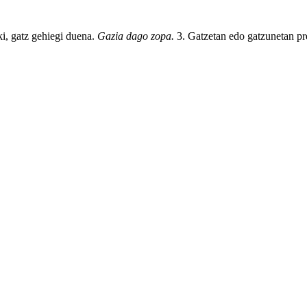
ki
,
gatz
gehiegi
duena.
Gazia dago zopa.
3. Gatzetan
edo
gatzunetan pr