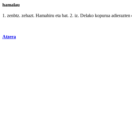
hamalau
1. zenbtz. zehazt.
Hamahiru
eta bat. 2. iz.
Delako
kopurua adierazten 
Atzera