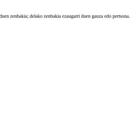
duen zenbakia; delako zenbakia
ezaugarri
duen
gauza
edo
pertsona
.