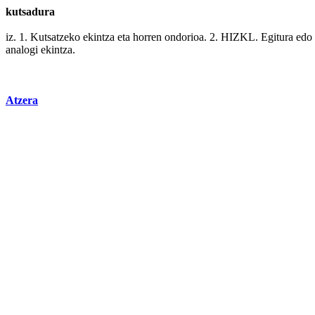
kutsadura
iz. 1. Kutsatzeko
ekintza
eta
horren
ondorioa. 2. HIZKL.
Egitura
edo
analogi ekintza.
Atzera