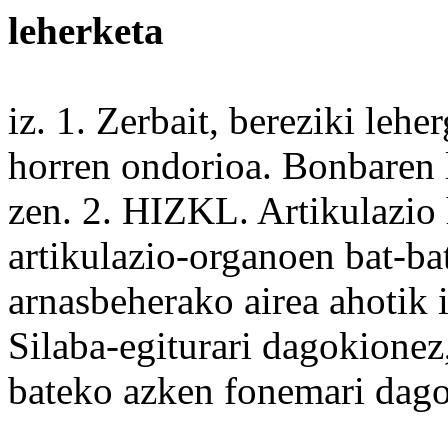
leherketa
iz. 1.
Zerbait
,
bereziki
leher
horren
ondorioa. Bonbaren
zen. 2. HIZKL.
Artikulazio
artikulazio-organoen bat-
ba
arnasbeherako airea ahotik 
Silaba
-egiturari dagokionez
bateko
azken
fonemari dago