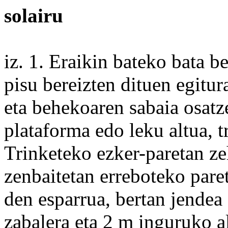
solairu
iz. 1.
Eraikin
bateko
bata be
pisu bereizten dituen
egitur
eta behekoaren sabaia osatz
plataforma
edo
leku
altua, t
Trinketeko
ezker
-paretan ze
zenbaitetan erreboteko par
den esparrua,
bertan
jendea 
zabalera
eta 2 m inguruko
a