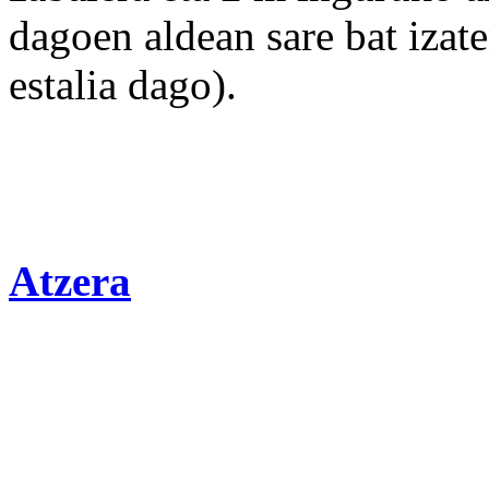
dagoen aldean sare bat izat
estalia dago).
Atzera