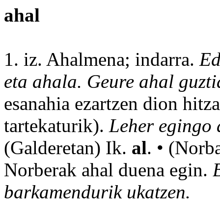
ahal
1. iz. Ahalmena; indarra.
Ed
eta
ahala
. Geure
ahal
guzti
esanahia ezartzen dion hitz
tartekaturik).
Leher egingo 
(Galderetan) Ik.
al
. • (Norb
Norberak ahal duena egin.
barkamendurik ukatzen.