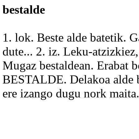
bestalde
1. lok.
Beste
alde
batetik. G
dute... 2. iz.
Leku
-atzizkiez
Mugaz bestaldean.
Erabat
be
BESTALDE. Delakoa alde bat
ere
izango dugu nork maita