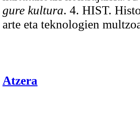
gure kultura
. 4. HIST. Hist
arte eta teknologien multzo
Atzera