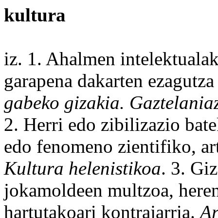
kultura
iz. 1.
Ahalmen
intelektualak
garapena dakarten
ezagutza
gabeko
gizakia. Gaztelania
2.
Herri
edo
zibilizazio
bat
edo
fenomeno
zientifiko
,
ar
Kultura helenistikoa
. 3. Gi
jokamoldeen multzoa,
heren
hartutakoari kontrajarria.
Ar