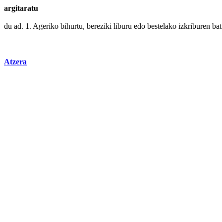
argitaratu
du ad. 1.
Ageriko
bihurtu
,
bereziki
liburu
edo
bestelako
izkriburen ba
Atzera