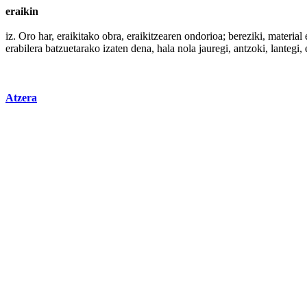
eraikin
iz.
Oro
har
, eraikitako
obra
, eraikitzearen ondorioa;
bereziki
,
material
e
erabilera
batzuetarako izaten
dena
,
hala
nola
jauregi
,
antzoki
,
lantegi
,
Atzera