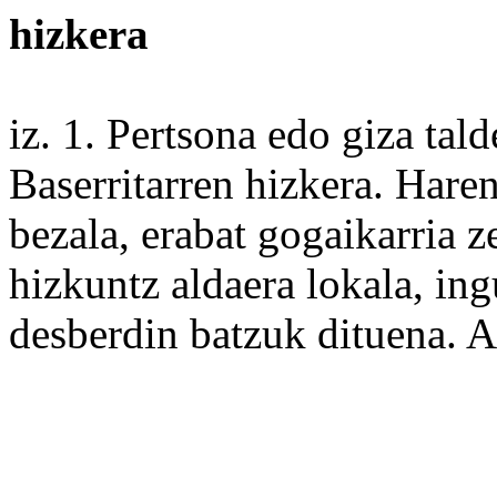
hizkera
iz. 1.
Pertsona
edo
giza
tald
Baserritarren
hizkera
.
Hare
bezala
,
erabat
gogaikarria z
hizkuntz
aldaera
lokala, in
desberdin
batzuk
dituena. A