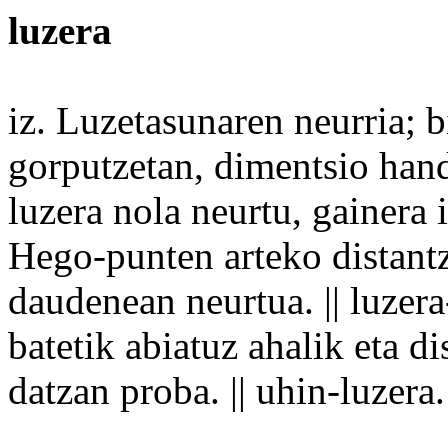
luzera
iz. Luzetasunaren neurria; 
gorputzetan,
dimentsio
hand
luzera
nola
neurtu
,
gainera
i
Hego-punten
arteko
distant
daudenean neurtua. || luzera
batetik abiatuz ahalik eta d
datzan
proba
. ||
uhin
-luzera.