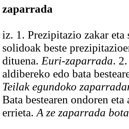
zaparrada
iz. 1.
Prezipitazio
zakar eta 
solidoak
beste
prezipitazio
dituena.
Euri-
zaparrada
. 2
aldibereko
edo bata bestea
Teilak
egundoko
zaparradan
Bata bestearen ondoren eta
errieta
.
A ze zaparrada bot