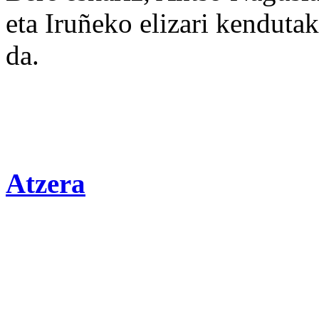
eta Iruñeko elizari kendut
da.
Atzera