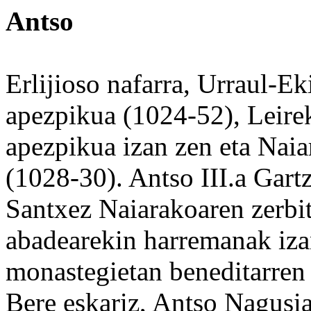
Antso
Erlijioso
nafarra,
Urraul
-Ek
apezpikua (1024-52), Leire
apezpikua izan zen eta Nai
(1028-30).
Antso
III.a Gart
Santxez Naiarakoaren zerbi
abadearekin harremanak izan
monastegietan beneditarren
Bere
eskariz, Antso Nagusi