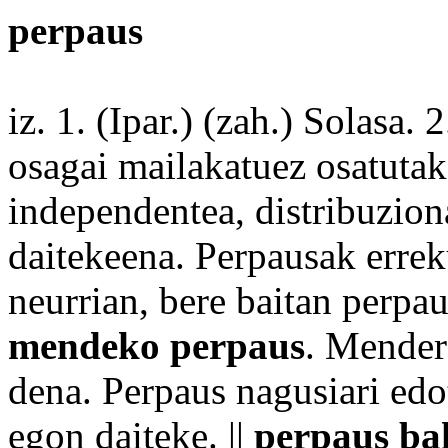
perpaus
iz. 1. (
Ipar
.) (zah.) Solasa.
osagai
mailakatuez osatuta
independentea, distribuzion
daitekeena. Perpausak errek
neurrian,
bere
baitan
perpau
mendeko
perpaus
. Mender
dena
. Perpaus nagusiari
edo
egon
daiteke. ||
perpaus b