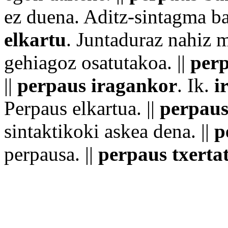
ez duena.
Aditz
-
sintagma
ba
elkartu
. Juntaduraz
nahiz
m
gehiagoz osatutakoa. ||
perp
||
perpaus iragankor
. Ik.
i
Perpaus elkartua. ||
perpaus
sintaktikoki askea dena. ||
p
perpausa. ||
perpaus txerta