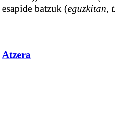
esapide
batzuk
(
eguzkitan, t
Atzera