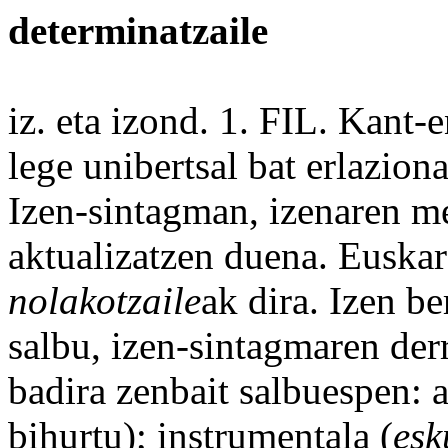
determinatzaile
iz. eta izond. 1. FIL. Kant-
lege
unibertsal
bat erlaziona
Izen
-sintagman, izenaren
m
aktualizatzen duena. Euska
nolakotzaile
ak dira. Izen b
salbu
, izen-sintagmaren
der
badira
zenbait
salbuespen:
a
bihurtu
); instrumentala (
esk