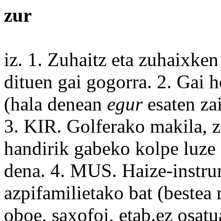
zur
iz. 1.
Zuhaitz
eta zuhaixke
dituen
gai
gogorra. 2. Gai
h
(
hala
denean
egur
esaten
za
3. KIR. Golferako
makila
, 
handirik
gabeko
kolpe
luze
dena. 4. MUS.
Haize
-instr
azpifamilietako bat (bestea
oboe
,
saxofoi
, etab.ez osatu