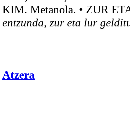
KIM. Metanola. •
ZUR
ET
entzunda, zur eta lur geldit
Atzera