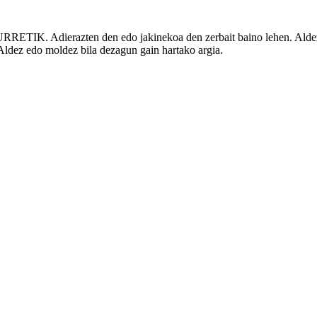
URRETIK. Adierazten den
edo
jakinekoa den
zerbait
baino
lehen
. Alde
. Aldez edo moldez
bila
dezagun
gain
hartako
argia.