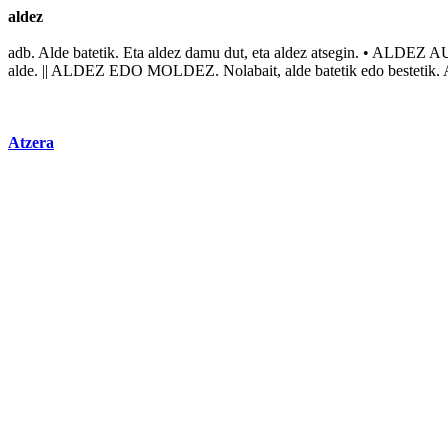
aldez
adb.
Alde
batetik. Eta
aldez
damu
dut, eta aldez
atsegin
. • ALDEZ A
alde. || ALDEZ EDO MOLDEZ.
Nolabait
, alde batetik edo bestetik
Atzera