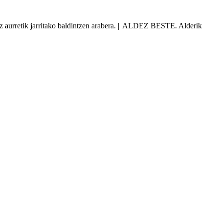
z aurretik jarritako baldintzen
arabera
. || ALDEZ
BESTE
. Alderik