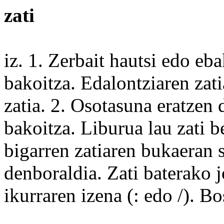
zati
iz. 1.
Zerbait
hautsi
edo
ebak
bakoitza. Edalontziaren zat
zatia. 2. Osotasuna eratzen
bakoitza. Liburua
lau
zati
be
bigarren
zatiaren bukaeran
denboraldia. Zati
baterako
j
ikurraren izena (: edo /).
Bo