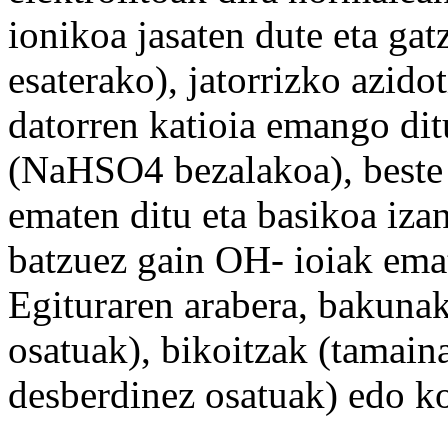
ionikoa jasaten dute eta ga
esaterako
),
jatorrizko
azidot
datorren katioia emango di
(NaHSO4 bezalakoa),
beste
ematen ditu eta basikoa iz
batzuez
gain
OH- ioiak emat
Egituraren
arabera
, bakunak
osatuak), bikoitzak (
tamain
desberdinez osatuak) edo k