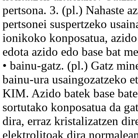
pertsona
. 3. (pl.)
Nahaste
az
pertsonei suspertzeko usain
ionikoko konposatua, azido
edota
azido edo base bat
me
•
bainu
-gatz. (pl.) Gatz mi
bainu-ura usaingozatzeko et
KIM. Azido batek base bate
sortutako konposatua da gat
dira,
erraz
kristalizatzen di
elektrolitoak dira
normalea