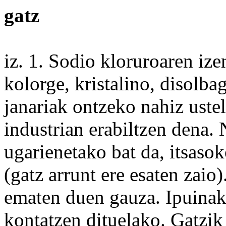
gatz
iz. 1.
Sodio
kloruroaren
ize
kolorge
, kristalino,
disolbag
janariak ontzeko
nahiz
uste
industrian erabiltzen
dena
. 
ugarienetako bat da, itsas
(gatz
arrunt
ere
esaten
zaio
)
ematen duen
gauza
. Ipuina
kontatzen dituelako. Gatzi