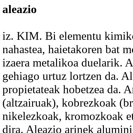
aleazio
iz. KIM. Bi
elementu
kimi
nahastea, haietakoren bat m
izaera
metalikoa duelarik. A
gehiago
urtuz lortzen da. A
propietateak hobetzea da. 
(altzairuak), kobrezkoak (br
nikelezkoak, kromozkoak e
dira.
Aleazio
arinek alumini