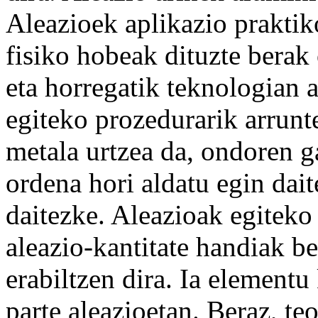
Aleazioek
aplikazio
prakti
fisiko
hobeak dituzte berak 
eta
horregatik
teknologian
egiteko
prozedurarik arrun
metala urtzea da, ondoren g
ordena
hori
aldatu
egin dait
daitezke. Aleazioak egiteko
aleazio-
kantitate
handiak be
erabiltzen dira. Ia elementu
parte
aleazioetan.
Beraz
, te