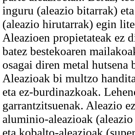
inguru
(aleazio bitarrak) et
(aleazio hirutarrak) egin lit
Aleazioen propietateak ez d
batez bestekoaren mailakoa
osagai diren metal hutsena b
Aleazioak bi
multzo
handita
eta ez-burdinazkoak. Lehene
garrantzitsuenak. Aleazio e
aluminio
-aleazioak (aleazio
eta
kobalto
-aleazioak (supe