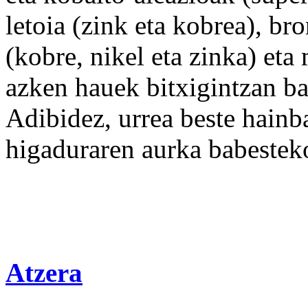
letoia (
zink
eta kobrea), bro
(kobre, nikel eta
zinka
) eta
azken
hauek bitxigintzan bar
Adibidez, urrea
beste
hainb
higaduraren
aurka
babestek
Atzera