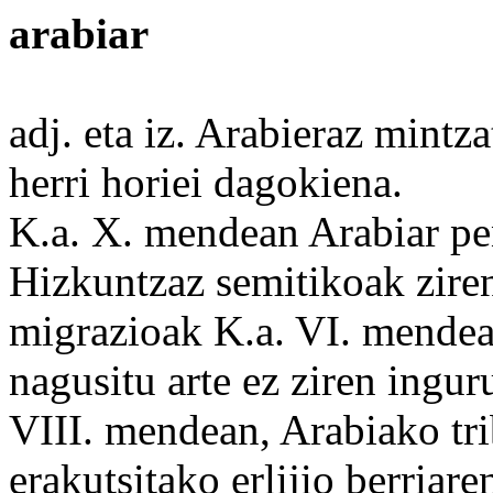
arabiar
adj. eta iz. Arabieraz mintz
herri horiei dagokiena.
K.a. X. mendean
Arabiar
pe
Hizkuntzaz semitikoak zire
migrazioak K.a. VI. mende
nagusitu
arte ez ziren ingur
VIII. mendean, Arabiako
tr
erakutsitako
erlijio
berriare