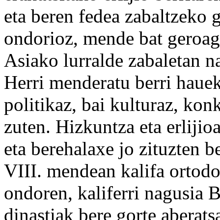
eta
beren
fedea zabaltzeko
g
ondorioz, mende bat geroago
Asiako
lurralde
zabaletan na
Herri
menderatu
berri
hauek
politikaz, bai kulturaz, kon
zuten.
Hizkuntza
eta erlijio
eta
berehalaxe
jo zituzten b
VIII. mendean
kalifa
ortodo
ondoren,
kaliferri
nagusia 
dinastiak
bere
gorte
aberats