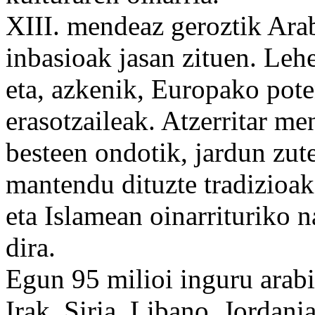
XIII. mendeaz geroztik Arab
inbasioak
jasan
zituen.
Lehe
eta, azkenik, Europako
pote
erasotzaileak.
Atzerritar
men
besteen ondotik, jardun zu
mantendu dituzte tradizioa
eta Islamean oinarrituriko
n
dira.
Egun 95
milioi
inguru
arabi
Irak
, Siria,
Libano
,
Jordani