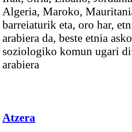
Algeria,
Maroko
, Mauritan
barreiaturik eta,
oro
har
,
etn
arabiera
da,
beste
etnia asko
soziologiko
komun
ugari
di
arabiera
Atzera