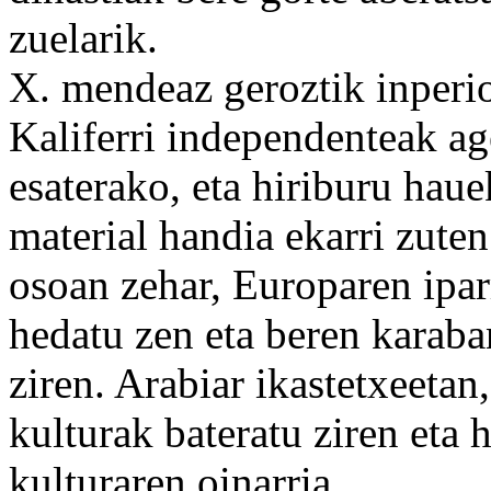
zuelarik.
X. mendeaz
geroztik
inperio
Kaliferri independenteak ag
esaterako
, eta
hiriburu
hau
material
handia ekarri zuten
osoan zehar, Europaren ipar
hedatu zen eta beren karab
ziren. Arabiar ikastetxeeta
kulturak
bateratu
ziren eta
h
kulturaren oinarria.